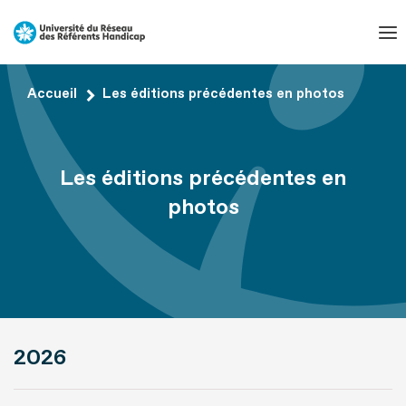
Aller
au
contenu
Aller
Accueil
Les éditions précédentes en photos
au
pied
de
Les éditions précédentes en
page
photos
2026