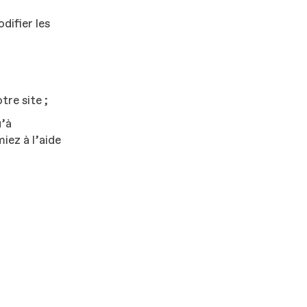
difier les
tre site ;
u’à
iez à l’aide