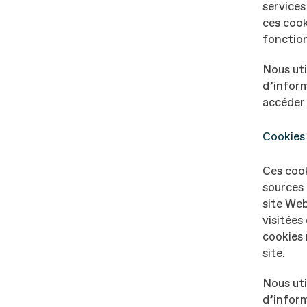
services
ces cook
fonctio
Nous uti
d’inform
accéder 
Cookies
Ces cook
sources 
site Web
visitées
cookies 
site.
Nous uti
d’inform