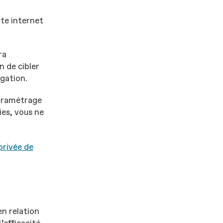
ite internet
ra
 de cibler
igation.
paramétrage
ies, vous ne
privée de
en relation