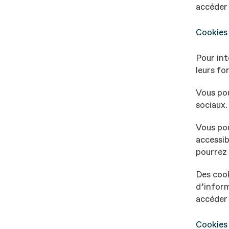
accéder 
Cookies 
Pour int
leurs fo
Vous po
sociaux.
Vous po
accessib
pourrez 
Des cook
d’inform
accéder 
Cookies 