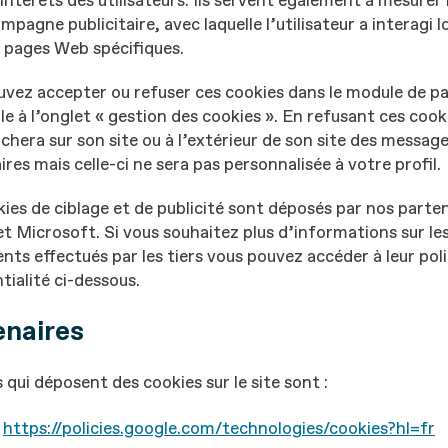
 intérêts des utilisateurs. Ils servent également à mesurer l
mpagne publicitaire, avec laquelle l’utilisateur a interagi lo
e pages Web spécifiques.
uvez accepter ou refuser ces cookies dans le module de 
le à l’onglet « gestion des cookies ». En refusant ces cook
ichera sur son site ou à l’extérieur de son site des messag
aires mais celle-ci ne sera pas personnalisée à votre profil.
ies de ciblage et de publicité sont déposés par nos parte
t Microsoft. Si vous souhaitez plus d’informations sur le
nts effectués par les tiers vous pouvez accéder à leur pol
tialité ci-dessous.
enaires
s qui déposent des cookies sur le site sont :
:
https://policies.google.com/technologies/cookies?hl=fr