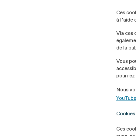
Ces cook
à l’aide
Via ces 
égalemen
de la pu
Vous po
accessib
pourrez 
Nous vou
YouTub
Cookies 
Ces cook