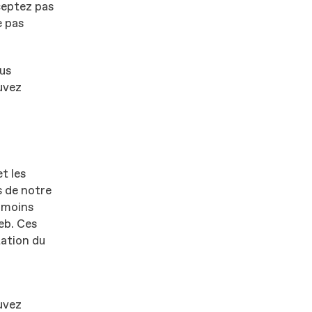
cceptez pas
e pas
lus
uvez
t les
s de notre
/ moins
eb. Ces
tation du
uvez