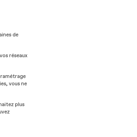
aines de
 vos réseaux
paramétrage
ies, vous ne
haitez plus
uvez