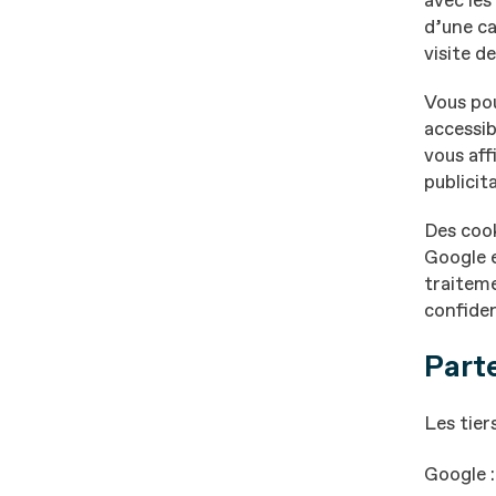
avec les
d’une ca
visite d
Vous po
accessib
vous aff
publicit
Des cook
Google e
traiteme
confiden
Part
Les tier
Google 