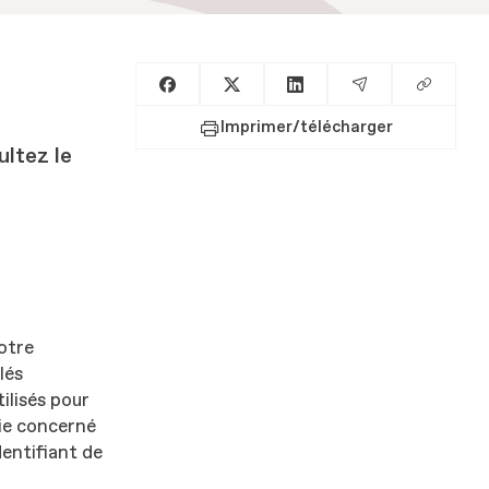
Copier l
Partager sur Facebook
Partager sur X
Partager sur LinkedIn
Partager par E
Imprimer/télécharger
ultez le
votre
lés
tilisés pour
kie concerné
dentifiant de