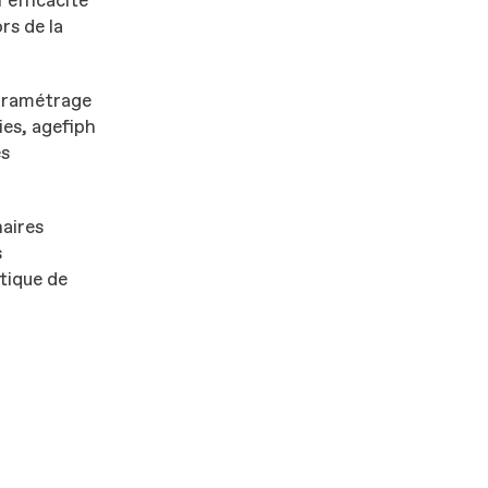
’efficacité
rs de la
paramétrage
ies, agefiph
es
naires
s
itique de