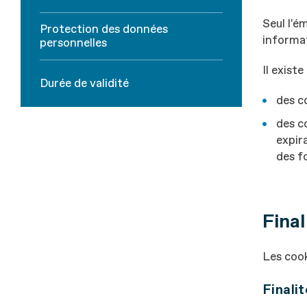
Seul l'é
Protection des données
informat
personnelles
Il exist
Durée de validité
des c
des c
expira
des f
Final
Les cook
Finali