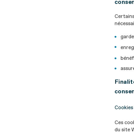
conse
Certains
nécessai
garde
enreg
bénéf
assure
Finali
conse
Cookies 
Ces cook
du site 