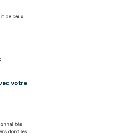
it de ceux
;
vec votre
ionnalités
ers dont les