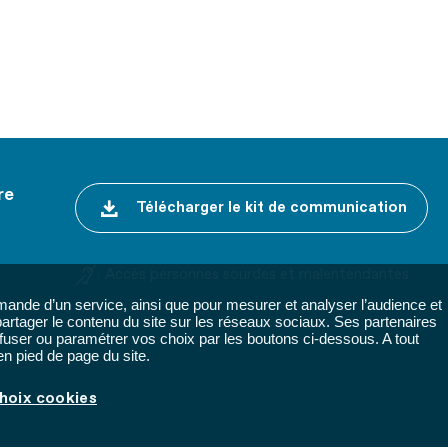
re
Télécharger le kit de communication
Accès personnes sourdes et malentendantes
ande d’un service, ainsi que pour mesurer et analyser l’audience et
 partager le contenu du site sur les réseaux sociaux. Ses partenaires
fuser ou paramétrer vos choix par les boutons ci-dessous. A tout
n pied de page du site.
hoix cookies