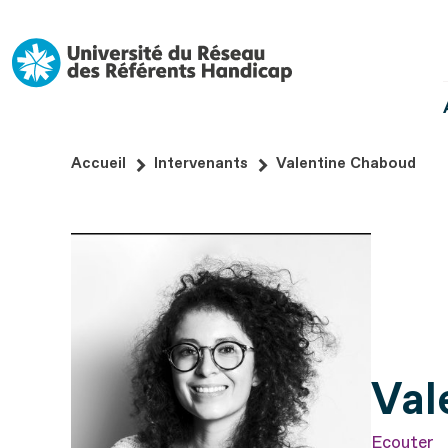
Aller
au
contenu
Aller
au
pied
Accueil
Intervenants
Valentine Chaboud
de
page
Val
Ecouter