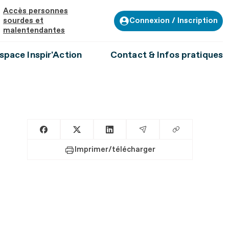
Accès personnes
Connexion / Inscription
sourdes et
malentendantes
space Inspir'Action
Contact & Infos pratiques
Copier le lien
Partager sur Facebook
Partager sur X
Partager sur LinkedIn
Partager par Email
Imprimer/télécharger