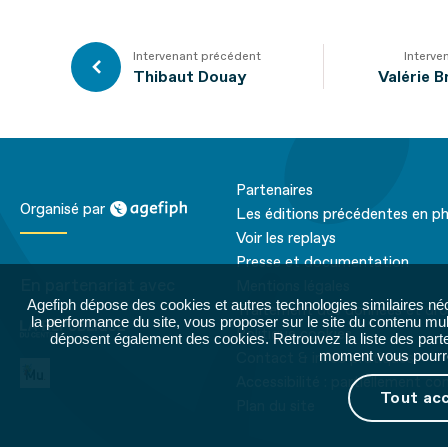
Intervenant précédent
Interve
Thibaut Douay
Valérie 
Partenaires
agefiph
Organisé par
Les éditions précédentes en p
Voir les replays
Presse et documentation
En partenariat avec
Mentions légales
Agefiph dépose des cookies et autres technologies similaires né
La république du
Traitement des données et dro
la performance du site, vous proposer sur le site du contenu mult
centre
Politique cookies
déposent également des cookies. Retrouvez la liste des parten
moment vous pourrez
Contact & infos pratiques
Petite MU
Accessibilité : partiellement c
Tout ac
Plan du site