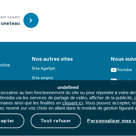
nant suivant
Bruneteau
Nos autres sites
Nous suiv
hotos
Site Agefiph
Youtube
Site emploi
Linkedin
undefined
Activateur de progrès
cessaires au bon fonctionnement du site ou pour répondre à votre dem
Facebook
its
Innovation et recherche
imédia via les services de partage de vidéo, afficher de la publicité,
aires ainsi que les finalités en
cliquant ici
. Vous pouvez accepter, re
Twitter
Handinnov
 revenir sur vos choix en allant dans le module de gestion figurant e
onforme
Mon emploi, Mon handicap
cepter
Tout refuser
Personnaliser mes c
Service AppuiPro