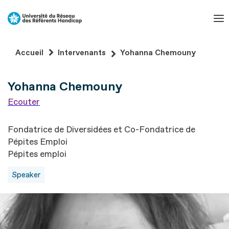
Aller
au
contenu
Aller
Accueil
Intervenants
Yohanna Chemouny
au
pied
Yohanna Chemouny
de
page
Ecouter
Fondatrice de Diversidées et Co-Fondatrice de
Pépites Emploi
Pépites emploi
Speaker