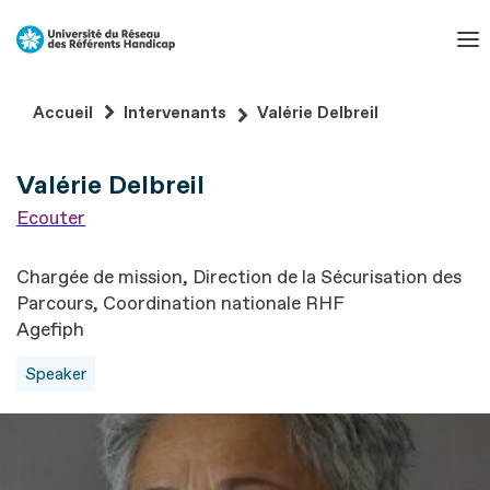
Aller
au
contenu
Aller
Accueil
Intervenants
Valérie Delbreil
au
pied
Valérie Delbreil
de
page
Ecouter
Chargée de mission, Direction de la Sécurisation des
Parcours, Coordination nationale RHF
Agefiph
Speaker