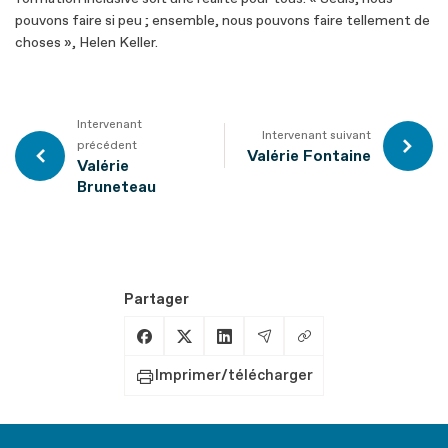
pouvons faire si peu ; ensemble, nous pouvons faire tellement de
choses », Helen Keller.
Intervenant
Intervenant suivant
précédent
Valérie Fontaine
Valérie
Bruneteau
Partager
Copier le lien
Partager sur Facebook
Partager sur X
Partager sur LinkedIn
Partager par Email
Imprimer/télécharger