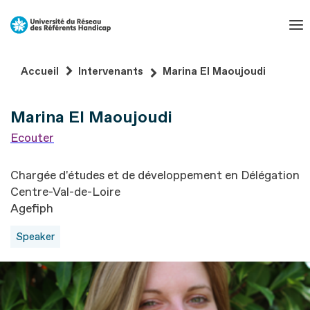
Aller
au
contenu
Aller
Accueil
Intervenants
Marina El Maoujoudi
au
pied
Marina El Maoujoudi
de
page
Ecouter
Chargée d'études et de développement en Délégation
Centre-Val-de-Loire
Agefiph
Speaker