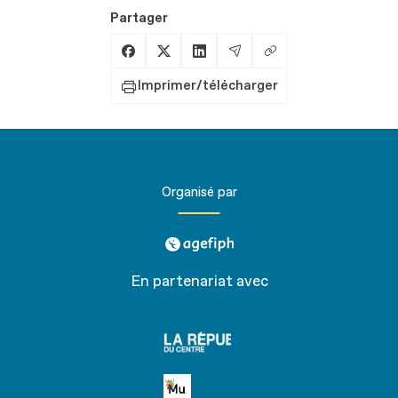
Partager
Copier le lien
Partager sur Facebook
Partager sur X
Partager sur LinkedIn
Partager par Email
Imprimer/télécharger
Organisé par
agefiph
En partenariat avec
La
république
du centre
Petite MU