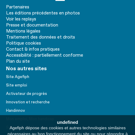
Partenaires
Les éditions précédentes en photos
Voir les replays
Presse et documentation
Mentions légales
Traitement des données et droits
Politique cookies
Contact & infos pratiques
Accessibilité : partiellement conforme
Plan du site
Nos autres sites
Site Agefiph
Site emploi
Activateur de progrès
Innovation et recherche
Handinnov
Mon emploi, Mon handicap
undefined
Service AppuiPro
Agefiph dépose des cookies et autres technologies similaires
nécessaires au bon fonctionnement du site ou pour répondre à