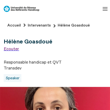
Aller
au
contenu
Aller
Accueil
Intervenants
Hélène Goasdoué
au
pied
Hélène Goasdoué
de
page
Ecouter
Responsable handicap et QVT
Transdev
Speaker