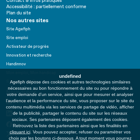
Contact & infos pratiques
Accessibilité : partiellement conforme
Plan du site
Nos autres sites
Site Agefiph
Site emploi
Activateur de progrès
Innovation et recherche
Handinnov
Mon emploi, Mon handicap
undefined
Service AppuiPro
Agefiph dépose des cookies et autres technologies similaires
nécessaires au bon fonctionnement du site ou pour répondre à
Nous suivre
votre demande d’un service, ainsi que pour mesurer et analyser
l’audience et la performance du site, vous proposer sur le site du
Youtube
contenu multimédia via les services de partage de vidéo, afficher
Linkedin
de la publicité, partager le contenu du site sur les réseaux
sociaux. Ses partenaires déposent également des cookies.
Facebook
Retrouvez la liste des partenaires ainsi que les finalités en
cliquant ici
. Vous pouvez accepter, refuser ou paramétrer vos
Twitter
choix par les boutons ci-dessous. A tout moment vous pourrez