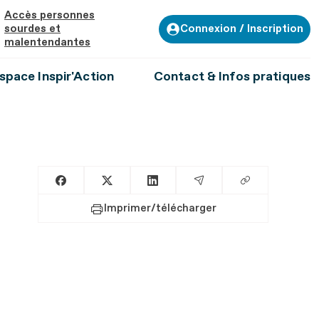
Accès personnes
Connexion / Inscription
sourdes et
malentendantes
space Inspir'Action
Contact & Infos pratiques
Copier le lien
Partager sur Facebook
Partager sur X
Partager sur LinkedIn
Partager par Email
Imprimer/télécharger