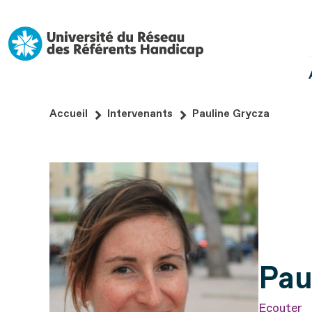
Aller
au
contenu
Aller
au
pied
Accueil
Intervenants
Pauline Grycza
de
page
Pau
Ecouter