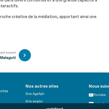
gné dans divers contextes et a une grande capacité à
teractifs.
proche créative de la médiation, apportant ainsi une
nant suivant
 Malaguti
Nos autres sites
Nous suiv
hotos
Site Agefiph
Youtube
Site emploi
Linkedin
undefined