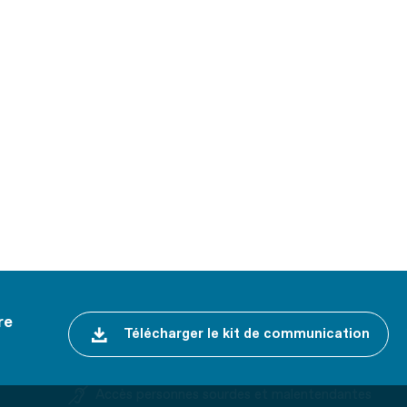
re
Télécharger le kit de communication
Accès personnes sourdes et malentendantes