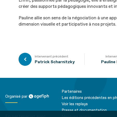
Enfin, passionnée par la pédagogie, elle a ensei
créer des supports pédagogiques innovants et in
Pauline allie son sens de la négociation à une ap
dimension visuelle et participative à nos projets.
Intervenant précédent
Interve
Patrick Scharnitzky
Pauline
Partenaires
agefiph
Organisé par
Les éditions précédentes en p
Voir les replays
Presse et documentation
En partenariat avec
Mentions légales