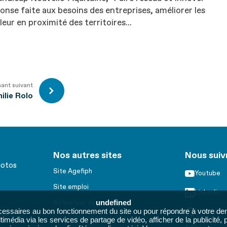
ponse faite aux besoins des entreprises, améliorer les
leur en proximité des territoires...
nant suivant
ilie Rolo
Nos autres sites
Nous suiv
hotos
Site Agefiph
Youtube
Site emploi
Linkedin
undefined
Activateur de progrès
cessaires au bon fonctionnement du site ou pour répondre à votre dem
Facebook
its
Innovation et recherche
imédia via les services de partage de vidéo, afficher de la publicité,