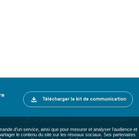
re
Télécharger le kit de communication
Accès personnes sourdes et malentendantes
ande d’un service, ainsi que pour mesurer et analyser l’audience et
 partager le contenu du site sur les réseaux sociaux. Ses partenaires