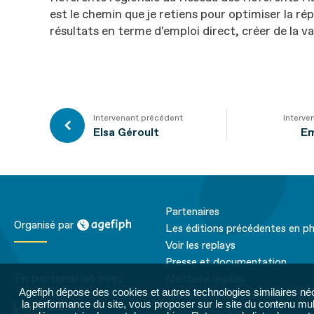
est le chemin que je retiens pour optimiser la ré
résultats en terme d'emploi direct, créer de la va
Intervenant précédent
Interve
Elsa Géroult
Em
Partenaires
agefiph
Organisé par
Les éditions précédentes en p
Voir les replays
Presse et documentation
En partenariat avec
Mentions légales
Agefiph dépose des cookies et autres technologies similaires né
La république du
Traitement des données et dro
la performance du site, vous proposer sur le site du contenu mult
centre
Politique cookies