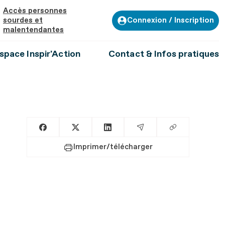
Accès personnes
Connexion / Inscription
sourdes et
malentendantes
space Inspir'Action
Contact & Infos pratiques
Copier le lien
Partager sur Facebook
Partager sur X
Partager sur LinkedIn
Partager par Email
Imprimer/télécharger