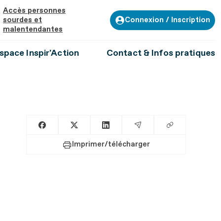
Accès personnes
Connexion / Inscription
sourdes et
malentendantes
space Inspir'Action
Contact & Infos pratiques
Copier le lien
Partager sur Facebook
Partager sur X
Partager sur LinkedIn
Partager par Email
Imprimer/télécharger