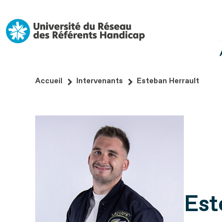
Aller
au
contenu
Aller
au
pied
Accueil
Intervenants
Esteban Herrault
de
page
Est