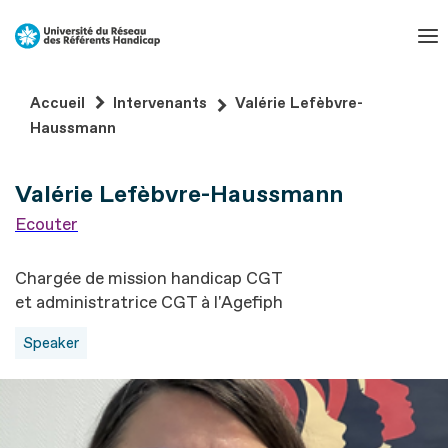
Aller
au
contenu
Aller
Accueil
Intervenants
Valérie Lefèbvre-
au
Haussmann
pied
de
Valérie Lefèbvre-Haussmann
page
Ecouter
Chargée de mission handicap CGT
et administratrice CGT à l'Agefiph
Speaker