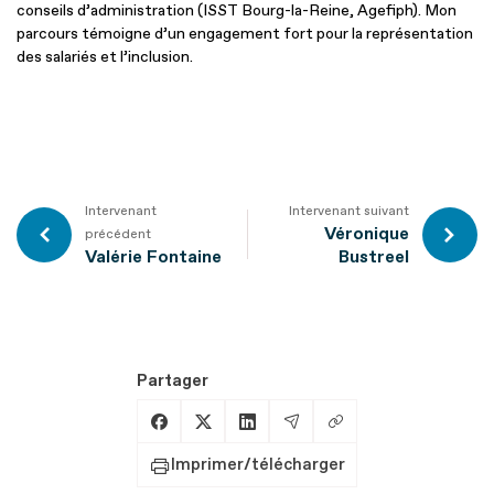
conseils d’administration (ISST Bourg-la-Reine, Agefiph). Mon
parcours témoigne d’un engagement fort pour la représentation
des salariés et l’inclusion.
Intervenant
Intervenant suivant
Véronique
précédent
Valérie Fontaine
Bustreel
Partager
Copier le lien
Partager sur Facebook
Partager sur X
Partager sur LinkedIn
Partager par Email
Imprimer/télécharger