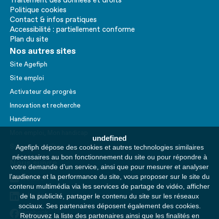
Traitement des données et droits
Politique cookies
Contact & infos pratiques
Accessibilité : partiellement conforme
Plan du site
Nos autres sites
Site Agefiph
Site emploi
Activateur de progrès
Innovation et recherche
Handinnov
Mon emploi, Mon handicap
undefined
Service AppuiPro
Agefiph dépose des cookies et autres technologies similaires
nécessaires au bon fonctionnement du site ou pour répondre à
Nous suivre
votre demande d’un service, ainsi que pour mesurer et analyser
l’audience et la performance du site, vous proposer sur le site du
Youtube
contenu multimédia via les services de partage de vidéo, afficher
Linkedin
de la publicité, partager le contenu du site sur les réseaux
sociaux. Ses partenaires déposent également des cookies.
Facebook
Retrouvez la liste des partenaires ainsi que les finalités en