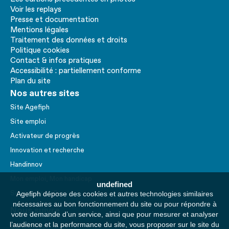
Voir les replays
Presse et documentation
Mentions légales
Traitement des données et droits
Politique cookies
Contact & infos pratiques
Accessibilité : partiellement conforme
Plan du site
Nos autres sites
Site Agefiph
Site emploi
Activateur de progrès
Innovation et recherche
Handinnov
Mon emploi, Mon handicap
undefined
Service AppuiPro
Agefiph dépose des cookies et autres technologies similaires
nécessaires au bon fonctionnement du site ou pour répondre à
Nous suivre
votre demande d’un service, ainsi que pour mesurer et analyser
l’audience et la performance du site, vous proposer sur le site du
Youtube