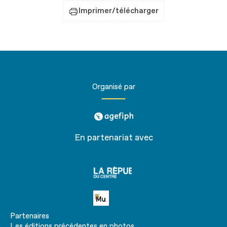
Imprimer/télécharger
Organisé par
agefiph
En partenariat avec
La
république
du centre
Petite MU
Partenaires
Les éditions précédentes en photos