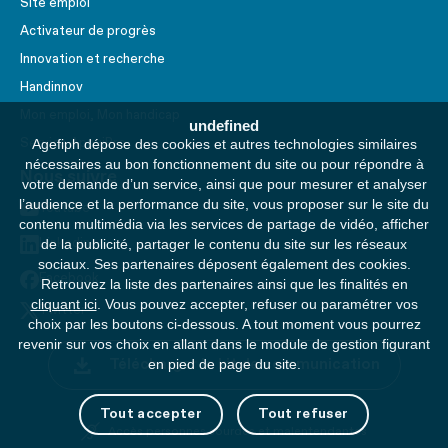
Site emploi
Activateur de progrès
Innovation et recherche
Handinnov
Mon emploi, Mon handicap
undefined
Service AppuiPro
Agefiph dépose des cookies et autres technologies similaires
nécessaires au bon fonctionnement du site ou pour répondre à
Nous suivre
votre demande d’un service, ainsi que pour mesurer et analyser
l’audience et la performance du site, vous proposer sur le site du
Youtube
contenu multimédia via les services de partage de vidéo, afficher
Linkedin
de la publicité, partager le contenu du site sur les réseaux
sociaux. Ses partenaires déposent également des cookies.
Facebook
Retrouvez la liste des partenaires ainsi que les finalités en
cliquant ici
. Vous pouvez accepter, refuser ou paramétrer vos
Twitter
choix par les boutons ci-dessous. A tout moment vous pourrez
revenir sur vos choix en allant dans le module de gestion figurant
Télécharger le kit de communication
en pied de page du site.
Tout accepter
Tout refuser
Accès personnes sourdes et malentendantes