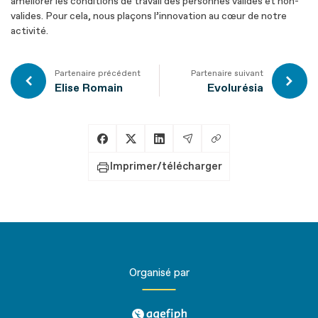
améliorer les conditions de travail des personnes valides et non-
valides. Pour cela, nous plaçons l’innovation au cœur de notre
activité.
Partenaire précédent
Partenaire suivant
Elise Romain
Evolurésia
Copier le lien
Partager sur Facebook
Partager sur X
Partager sur LinkedIn
Partager par Email
Imprimer/télécharger
Organisé par
agefiph