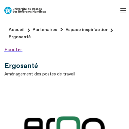
Aller
au
contenu
Aller
Accueil
Partenaires
Espace inspir'action
au
Ergosanté
pied
Ecouter
de
page
Ergosanté
Aménagement des postes de travail