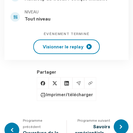
NIVEAU
Tout niveau
ÉVÈNEMENT TERMINÉ
Visionner le replay
Partager
Copier le lien
Partager sur Facebook
Partager sur X
Partager sur LinkedIn
Partager par Email
Imprimer/télécharger
Programme
Programme suivant
Savoirs
précédent
Ouverture de la
expérientiels et