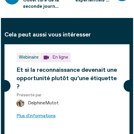
seconde journée
handicap : un
de l'URRH
levier encore
sous-exploité
pour les
pratiques RH
Cela peut aussi vous intéresser
Webinaire
En ligne
Et si la reconnaissance devenait une
opportunité plutôt qu’une étiquette
?
Présenté par
Delphine
Mutot
Plus d'informations