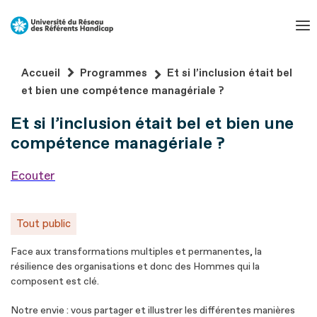
Aller
au
contenu
Aller
Accueil
Programmes
Et si l’inclusion était bel
au
et bien une compétence managériale ?
pied
Et si l’inclusion était bel et bien une
de
page
compétence managériale ?
Ecouter
Tout public
Face aux transformations multiples et permanentes, la
résilience des organisations et donc des Hommes qui la
composent est clé.
Notre envie : vous partager et illustrer les différentes manières