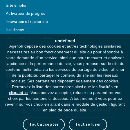
Site emploi
Activateur de progrès
Innovation et recherche
Handinnov
Mon emploi, Mon handicap
undefined
Agefiph dépose des cookies et autres technologies similaires
Service AppuiPro
nécessaires au bon fonctionnement du site ou pour répondre à
Nous suivre
votre demande d’un service, ainsi que pour mesurer et analyser
l’audience et la performance du site, vous proposer sur le site du
Youtube
contenu multimédia via les services de partage de vidéo, afficher
de la publicité, partager le contenu du site sur les réseaux
Linkedin
sociaux. Ses partenaires déposent également des cookies.
Facebook
Retrouvez la liste des partenaires ainsi que les finalités en
cliquant ici
. Vous pouvez accepter, refuser ou paramétrer vos
Twitter
choix par les boutons ci-dessous. A tout moment vous pourrez
revenir sur vos choix en allant dans le module de gestion figurant
Télécharger le kit de communication
en pied de page du site.
Tout accepter
Tout refuser
Accès personnes sourdes et malentendantes