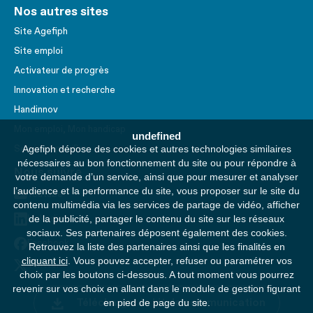
Nos autres sites
Site Agefiph
Site emploi
Activateur de progrès
Innovation et recherche
Handinnov
Mon emploi, Mon handicap
undefined
Agefiph dépose des cookies et autres technologies similaires
Service AppuiPro
nécessaires au bon fonctionnement du site ou pour répondre à
Nous suivre
votre demande d’un service, ainsi que pour mesurer et analyser
l’audience et la performance du site, vous proposer sur le site du
Youtube
contenu multimédia via les services de partage de vidéo, afficher
de la publicité, partager le contenu du site sur les réseaux
Linkedin
sociaux. Ses partenaires déposent également des cookies.
Facebook
Retrouvez la liste des partenaires ainsi que les finalités en
cliquant ici
. Vous pouvez accepter, refuser ou paramétrer vos
Twitter
choix par les boutons ci-dessous. A tout moment vous pourrez
revenir sur vos choix en allant dans le module de gestion figurant
Télécharger le kit de communication
en pied de page du site.