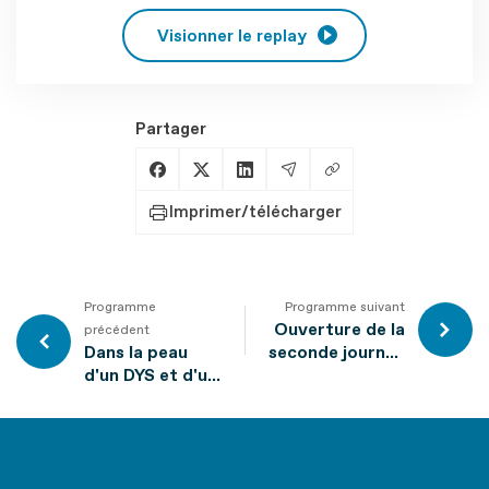
Visionner le replay
Partager
Copier le lien
Partager sur Facebook
Partager sur X
Partager sur LinkedIn
Partager par Email
Imprimer/télécharger
Programme
Programme suivant
Ouverture de la
précédent
Dans la peau
seconde journée
d'un DYS et d'un
de l'URRH
TDA