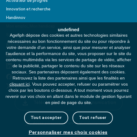
Activateur de progrès
Innovation et recherche
Handinnov
Mon emploi, Mon handicap
undefined
Service AppuiPro
Agefiph dépose des cookies et autres technologies similaires
nécessaires au bon fonctionnement du site ou pour répondre à
Nous suivre
votre demande d’un service, ainsi que pour mesurer et analyser
l’audience et la performance du site, vous proposer sur le site du
Youtube
contenu multimédia via les services de partage de vidéo, afficher
Linkedin
de la publicité, partager le contenu du site sur les réseaux
sociaux. Ses partenaires déposent également des cookies.
Facebook
Retrouvez la liste des partenaires ainsi que les finalités en
cliquant ici
. Vous pouvez accepter, refuser ou paramétrer vos
Twitter
choix par les boutons ci-dessous. A tout moment vous pourrez
revenir sur vos choix en allant dans le module de gestion figurant
Télécharger le kit de communication
en pied de page du site.
Tout accepter
Tout refuser
Accès personnes sourdes et malentendantes
Personnaliser mes choix cookies