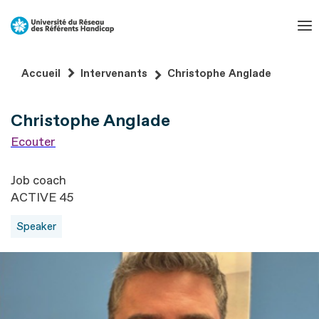
Aller
au
contenu
Aller
Accueil
Intervenants
Christophe Anglade
au
pied
Christophe Anglade
de
page
Ecouter
Job coach
ACTIVE 45
Speaker