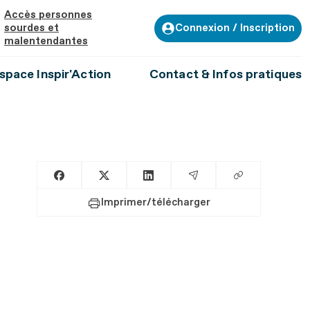
Accès personnes
Connexion / Inscription
sourdes et
malentendantes
space Inspir'Action
Contact & Infos pratiques
Copier le lien
Partager sur Facebook
Partager sur X
Partager sur LinkedIn
Partager par Email
Imprimer/télécharger