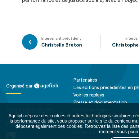
performance et de justice sociale, avec un object
Intervenant précédent
Interve
Christelle Breton
Christophe
Partenaires
agefiph
Organisé par
Les éditions précédentes en p
Voir les replays
Presse et documentation
En partenariat avec
Mentions légales
Agefiph dépose des cookies et autres technologies similaires né
La république du
Traitement des données et dro
la performance du site, vous proposer sur le site du contenu mult
centre
Politique cookies
déposent également des cookies. Retrouvez la liste des parten
moment vous pourrez
Contact & infos pratiques
Petite MU