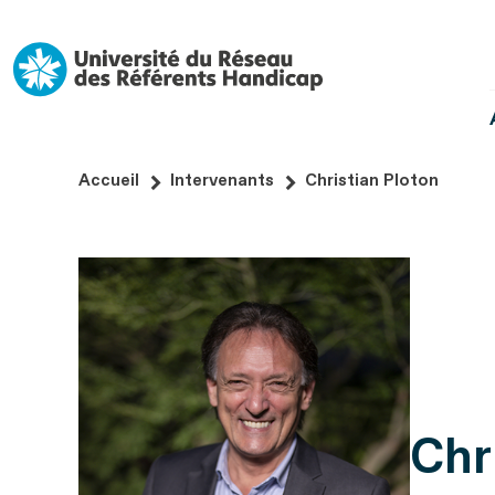
Aller
au
contenu
Aller
au
pied
Accueil
Intervenants
Christian Ploton
de
page
Chr