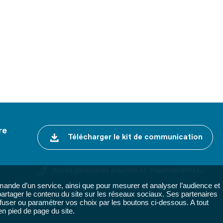
re
Télécharger le kit de communication
Accès personnes sourdes et malentendantes
ande d’un service, ainsi que pour mesurer et analyser l’audience et
 partager le contenu du site sur les réseaux sociaux. Ses partenaires
fuser ou paramétrer vos choix par les boutons ci-dessous. A tout
n pied de page du site.