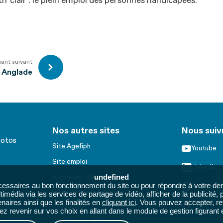
if clair : le plein emploi des personnes handicapées.
nant suivant
 Anglade
Nos autres sites
Nous suiv
hotos
Site Agefiph
Youtube
Site emploi
Linkedin
undefined
Activateur de progrès
cessaires au bon fonctionnement du site ou pour répondre à votre dem
Facebook
its
Innovation et recherche
imédia via les services de partage de vidéo, afficher de la publicité,
aires ainsi que les finalités en
cliquant ici
. Vous pouvez accepter, re
Twitter
Handinnov
 revenir sur vos choix en allant dans le module de gestion figurant e