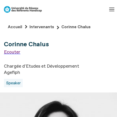
Aller
au
contenu
Aller
Accueil
Intervenants
Corinne Chalus
au
pied
Corinne Chalus
de
page
Ecouter
Chargée d'Etudes et Développement
Agefiph
Speaker