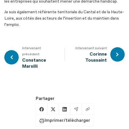
les entreprises qui souhaitent mener une démarche handicap.
Je suis également référente territoriale du Cantal et de la Haute-
Loire, aux côtés des acteurs de l’insertion et du maintien dans
l’emploi.
Intervenant
Intervenant suivant
Corinne
précédent
Constance
Toussaint
Marsilli
Partager
Copier le lien
Partager sur Facebook
Partager sur X
Partager sur LinkedIn
Partager par Email
Imprimer/télécharger