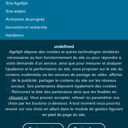
Site Agefiph
Site emploi
Activateur de progrès
Innovation et recherche
Handinnov
Mon emploi, Mon handicap
undefined
Service AppuiPro
Agefiph dépose des cookies et autres technologies similaires
nécessaires au bon fonctionnement du site ou pour répondre à
Nous suivre
votre demande d’un service, ainsi que pour mesurer et analyser
l’audience et la performance du site, vous proposer sur le site du
Youtube
contenu multimédia via les services de partage de vidéo, afficher
Linkedin
de la publicité, partager le contenu du site sur les réseaux
sociaux. Ses partenaires déposent également des cookies.
Facebook
Retrouvez la liste des partenaires ainsi que les finalités en
cliquant ici
. Vous pouvez accepter, refuser ou paramétrer vos
Twitter
choix par les boutons ci-dessous. A tout moment vous pourrez
revenir sur vos choix en allant dans le module de gestion figurant
Télécharger le kit de communication
en pied de page du site.