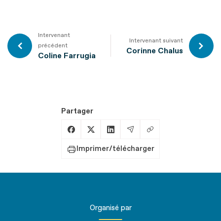
Intervenant
Intervenant suivant
précédent
Corinne Chalus
Coline Farrugia
Partager
Copier le lien
Partager sur Facebook
Partager sur X
Partager sur LinkedIn
Partager par Email
Imprimer/télécharger
Organisé par