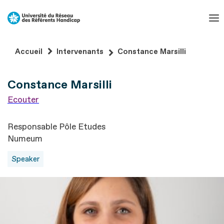
Aller
au
contenu
Aller
Accueil
Intervenants
Constance Marsilli
au
pied
Constance Marsilli
de
page
Ecouter
Responsable Pôle Etudes
Numeum
Speaker