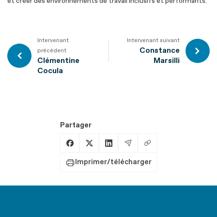
et créer des environnements de travail inclusifs et performants.
Intervenant
Intervenant suivant
Constance
précédent
Clémentine
Marsilli
Cocula
Partager
Copier le lien
Partager sur Facebook
Partager sur X
Partager sur LinkedIn
Partager par Email
Imprimer/télécharger