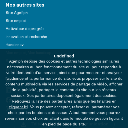
Nos autres sites
Site Agefiph
Site emploi
Activateur de progrès
Innovation et recherche
Handinnov
Mon emploi, Mon handicap
undefined
Service AppuiPro
Agefiph dépose des cookies et autres technologies similaires
nécessaires au bon fonctionnement du site ou pour répondre à
Nous suivre
votre demande d’un service, ainsi que pour mesurer et analyser
l’audience et la performance du site, vous proposer sur le site du
Youtube
contenu multimédia via les services de partage de vidéo, afficher
Linkedin
de la publicité, partager le contenu du site sur les réseaux
sociaux. Ses partenaires déposent également des cookies.
Facebook
Retrouvez la liste des partenaires ainsi que les finalités en
cliquant ici
. Vous pouvez accepter, refuser ou paramétrer vos
Twitter
choix par les boutons ci-dessous. A tout moment vous pourrez
revenir sur vos choix en allant dans le module de gestion figurant
Télécharger le kit de communication
en pied de page du site.