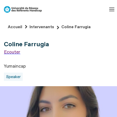
Aller
au
contenu
Aller
Accueil
Intervenants
Coline Farrugia
au
pied
Coline Farrugia
de
page
Ecouter
Yumaincap
Speaker