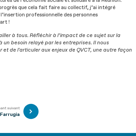
tures de l’économie sociale et solidaire à la Réunion.
ogrès que cela fait faire au collectif, j’ai intégré
à l’insertion professionnelle des personnes
art !
ller à tous. Réfléchir à l’impact de ce sujet sur la
à un besoin relayé par les entreprises.
Il nous
r et de l'articuler aux enjeux de QVCT, une autre façon
nant suivant
 Farrugia