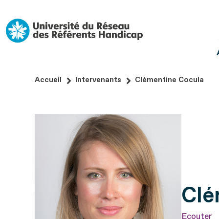
Aller
au
contenu
Aller
au
pied
Accueil
Intervenants
Clémentine Cocula
de
page
Clé
Ecouter