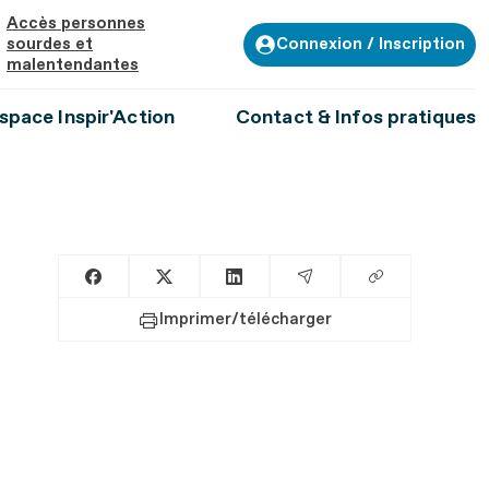
Accès personnes
Connexion / Inscription
sourdes et
malentendantes
space Inspir'Action
Contact & Infos pratiques
Copier le lien
Partager sur Facebook
Partager sur X
Partager sur LinkedIn
Partager par Email
Imprimer/télécharger