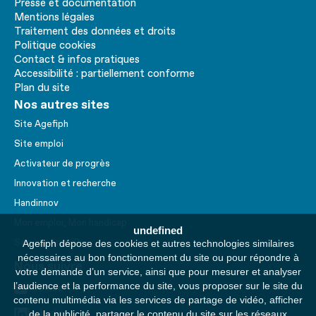
Presse et documentation
Mentions légales
Traitement des données et droits
Politique cookies
Contact & infos pratiques
Accessibilité : partiellement conforme
Plan du site
Nos autres sites
Site Agefiph
Site emploi
Activateur de progrès
Innovation et recherche
Handinnov
Mon emploi, Mon handicap
undefined
Service AppuiPro
Agefiph dépose des cookies et autres technologies similaires
nécessaires au bon fonctionnement du site ou pour répondre à
Nous suivre
votre demande d’un service, ainsi que pour mesurer et analyser
l’audience et la performance du site, vous proposer sur le site du
Youtube
contenu multimédia via les services de partage de vidéo, afficher
Linkedin
de la publicité, partager le contenu du site sur les réseaux