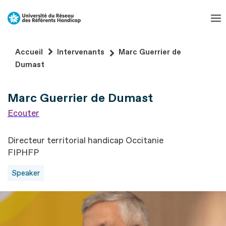
Aller
au
contenu
Aller
Accueil
Intervenants
Marc Guerrier de
au
Dumast
pied
de
Marc Guerrier de Dumast
page
Ecouter
Directeur territorial handicap Occitanie
FIPHFP
Speaker