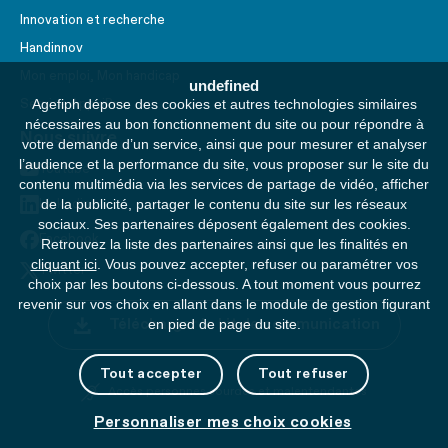
Innovation et recherche
Handinnov
Mon emploi, Mon handicap
undefined
Agefiph dépose des cookies et autres technologies similaires
Service AppuiPro
nécessaires au bon fonctionnement du site ou pour répondre à
Nous suivre
votre demande d’un service, ainsi que pour mesurer et analyser
l’audience et la performance du site, vous proposer sur le site du
Youtube
contenu multimédia via les services de partage de vidéo, afficher
de la publicité, partager le contenu du site sur les réseaux
Linkedin
sociaux. Ses partenaires déposent également des cookies.
Facebook
Retrouvez la liste des partenaires ainsi que les finalités en
cliquant ici
. Vous pouvez accepter, refuser ou paramétrer vos
Twitter
choix par les boutons ci-dessous. A tout moment vous pourrez
revenir sur vos choix en allant dans le module de gestion figurant
Télécharger le kit de communication
en pied de page du site.
Tout accepter
Tout refuser
Accès personnes sourdes et malentendantes
Personnaliser mes choix cookies