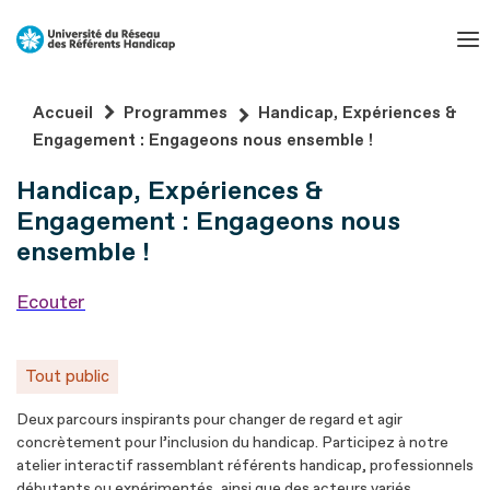
Aller
au
contenu
Aller
Accueil
Programmes
Handicap, Expériences &
au
Engagement : Engageons nous ensemble !
pied
Handicap, Expériences &
de
page
Engagement : Engageons nous
ensemble !
Ecouter
Tout public
Deux parcours inspirants pour changer de regard et agir
concrètement pour l’inclusion du handicap. Participez à notre
atelier interactif rassemblant référents handicap, professionnels
débutants ou expérimentés, ainsi que des acteurs variés