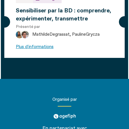
Sensibiliser par la BD : comprendre,
expérimenter, transmettre
Présenté par
Mathilde
Degrassat
Pauline
Grycza
Plus d'informations
Organisé par
agefiph
En partenariat avec